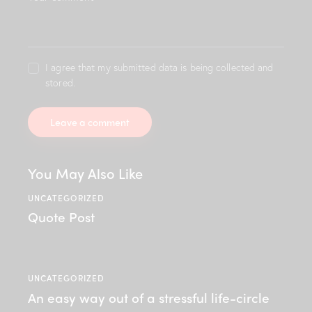
b
o
r
e
I agree that my submitted data is being collected and
e
t
stored.
d
o
l
o
r
e
You May Also Like
.
B
UNCATEGORIZED
y
Quote Post
K
e
v
i
n
UNCATEGORIZED
S
An easy way out of a stressful life-circle
m