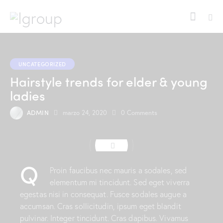
UNCATEGORIZED
Hairstyle trends for elder & young
ladies
ADMIN
marzo 24, 2020
0
Comments
Q
Proin faucibus nec mauris a sodales, sed
elementum mi tincidunt. Sed eget viverra
egestas nisi in consequat. Fusce sodales augue a
accumsan. Cras sollicitudin, ipsum eget blandit
pulvinar. Integer tincidunt. Cras dapibus. Vivamus