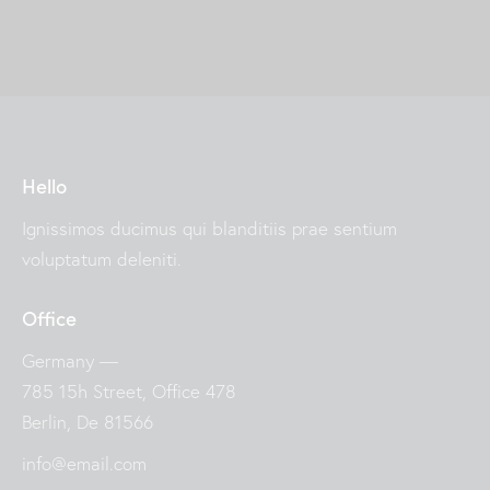
i
t
h
Hello
Ignissimos ducimus qui blanditiis prae sentium
voluptatum deleniti.
Office
Germany —
785 15h Street, Office 478
Berlin, De 81566
info@email.com