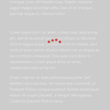
tristique, justo elit blandit risus, blandit maximus
augue magna accumsan ante. Duis id mi tristique,
pulvinar neque at, lobortis tortor.
S
Lorem ipsum dolor sit amet, consectetur adipisicing
t
elit, sed do eiusmod tempor incididunt ut labore et
e
t
dolore magna aliqua. Ut enim ad minim veniam, quis
c
nostrud exercitation ullamco laboris nisi ut aliquip ex
l
ea commodo consequat. Duis aute irure dolor in
i
reprehenderit. Lorem ipsum dolor sit amet,
t
consectetur adipiscing elit.
a
k
Etiam vitae leo et diam pellentesque porta. Sed
a
s
eleifend ultricies risus, vel rutrum erat commodo ut.
d
Praesent finibus congue euismod. Nullam scelerisque
g
massa vel augue placerat, a tempor sem egestas.
u
Curabitur placerat finibus lacus.
b
e