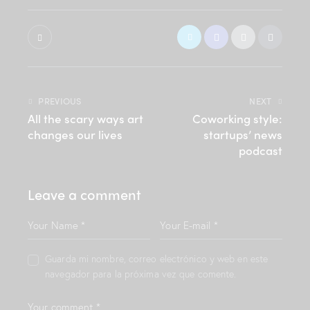
r
g
r
e
n
,
n
PREVIOUS
NEXT
o
s
All the scary ways art
Coworking style:
e
changes our lives
startups’ news
a
podcast
s
a
n
Leave a comment
c
t
u
s
e
Guarda mi nombre, correo electrónico y web en este
s
navegador para la próxima vez que comente.
t
l
a