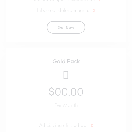
labore et dolore magna.
Get Now
Gold Pack
$00.00
Per Month
Adipiscing elit sed do.