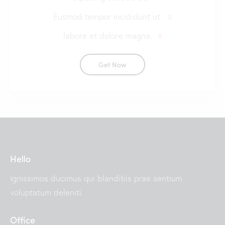
Eusmod tempor incididunt ut.
labore et dolore magna.
Get Now
Hello
Ignissimos ducimus qui blanditiis prae sentium
voluptatum deleniti.
Office