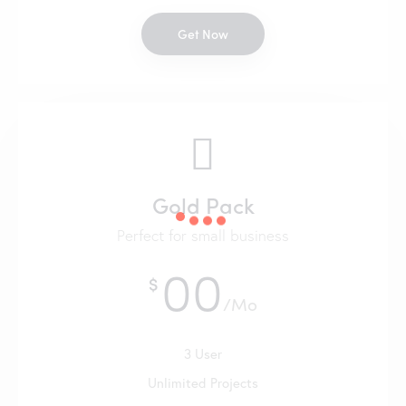
Get Now
Gold Pack
Perfect for small business
00
$
/Mo
3 User
Unlimited Projects