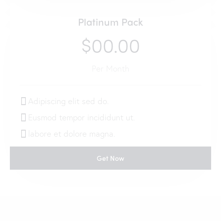
Platinum Pack
$00.00
Per Month
Adipiscing elit sed do.
Eusmod tempor incididunt ut.
labore et dolore magna.
Get Now