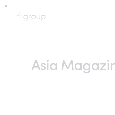
Asia Magazi