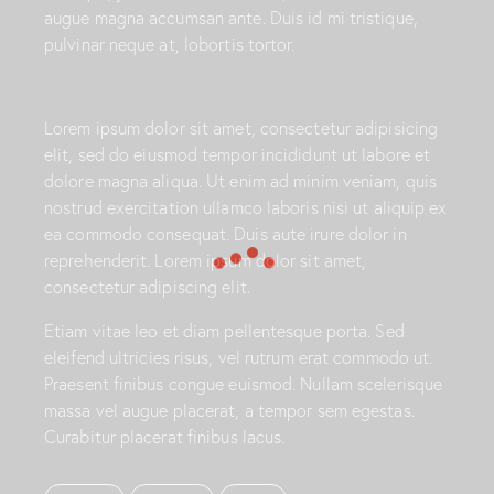
augue magna accumsan ante. Duis id mi tristique,
pulvinar neque at, lobortis tortor.
S
Lorem ipsum dolor sit amet, consectetur adipisicing
t
elit, sed do eiusmod tempor incididunt ut labore et
e
t
dolore magna aliqua. Ut enim ad minim veniam, quis
c
nostrud exercitation ullamco laboris nisi ut aliquip ex
l
ea commodo consequat. Duis aute irure dolor in
i
reprehenderit. Lorem ipsum dolor sit amet,
t
consectetur adipiscing elit.
a
k
Etiam vitae leo et diam pellentesque porta. Sed
a
s
eleifend ultricies risus, vel rutrum erat commodo ut.
d
Praesent finibus congue euismod. Nullam scelerisque
g
massa vel augue placerat, a tempor sem egestas.
u
Curabitur placerat finibus lacus.
b
e
r