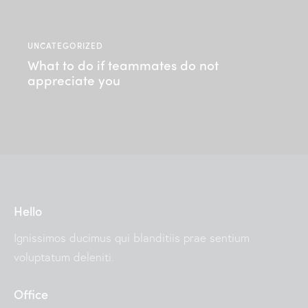
t
h
UNCATEGORIZED
What to do if teammates do not
appreciate you
Hello
Ignissimos ducimus qui blanditiis prae sentium
voluptatum deleniti.
Office