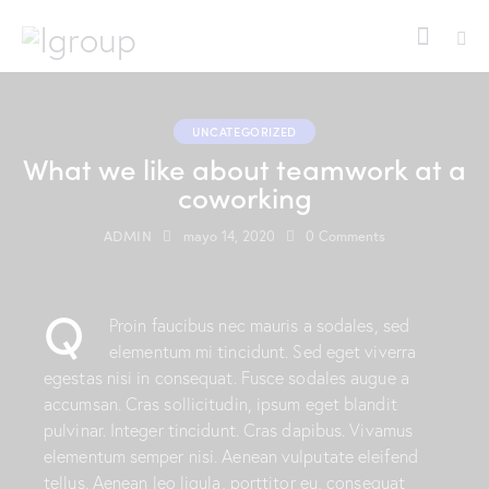
UNCATEGORIZED
What we like about teamwork at a
coworking
ADMIN
mayo 14, 2020
0
Comments
Q
Proin faucibus nec mauris a sodales, sed
elementum mi tincidunt. Sed eget viverra
egestas nisi in consequat. Fusce sodales augue a
accumsan. Cras sollicitudin, ipsum eget blandit
pulvinar. Integer tincidunt. Cras dapibus. Vivamus
elementum semper nisi. Aenean vulputate eleifend
tellus. Aenean leo ligula, porttitor eu, consequat