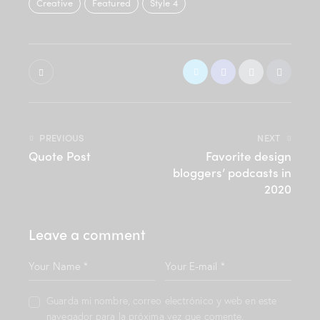
Creative
Featured
Style 4
g
r
e
n
,
n
o
s
e
a
PREVIOUS
NEXT
s
Quote Post
Favorite design
a
bloggers’ podcasts in
n
2020
c
t
u
Leave a comment
s
e
s
t
l
Guarda mi nombre, correo electrónico y web en este
a
navegador para la próxima vez que comente.