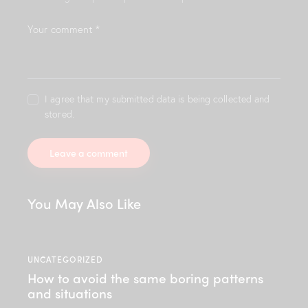
b
o
r
e
e
t
d
o
I agree that my submitted data is being collected and
l
stored.
o
r
e
.
B
y
You May Also Like
K
e
v
i
UNCATEGORIZED
n
How to avoid the same boring patterns
S
and situations
m
i